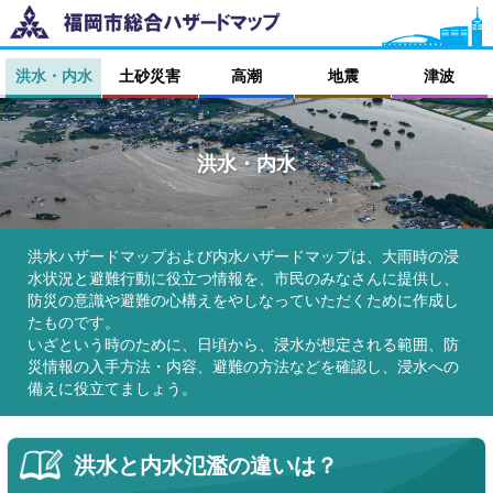
洪水・内水
土砂災害
高潮
地震
津波
洪水・内水
洪水ハザードマップおよび内水ハザードマップは、大雨時の浸
水状況と避難行動に役立つ情報を、市民のみなさんに提供し、
防災の意識や避難の心構えをやしなっていただくために作成し
たものです。
いざという時のために、日頃から、浸水が想定される範囲、防
災情報の入手方法・内容、避難の方法などを確認し、浸水への
備えに役立てましょう。
洪水と内水氾濫の違いは？