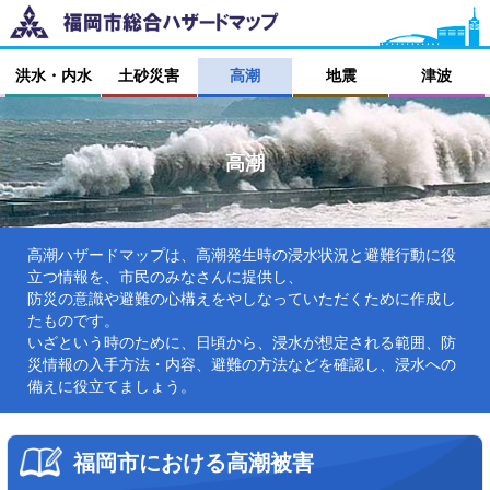
洪水・内水
土砂災害
高潮
地震
津波
高潮
高潮ハザードマップは、高潮発生時の浸水状況と避難行動に役
立つ情報を、市民のみなさんに提供し、
防災の意識や避難の心構えをやしなっていただくために作成し
たものです。
いざという時のために、日頃から、浸水が想定される範囲、防
災情報の入手方法・内容、避難の方法などを確認し、浸水への
備えに役立てましょう。
福岡市における高潮被害