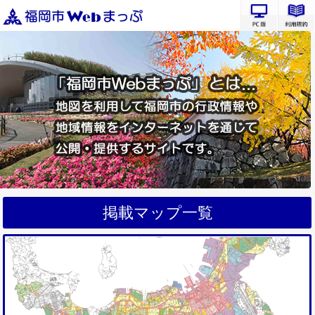
PC版サ
掲載マップ一覧