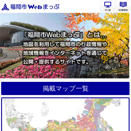
PC版サ
掲載マップ一覧