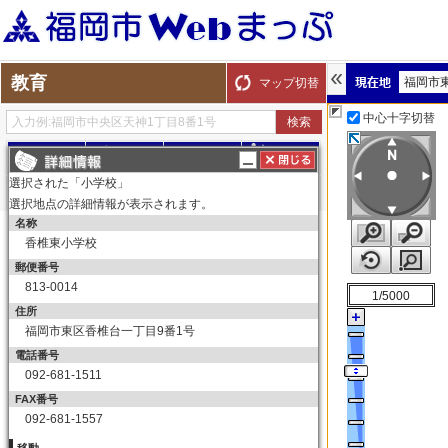
教育
福岡市
マップ切替
中心十字切替
探す
測る
描く
ルート
選択された「小学校」
選択地点の詳細情報が表示されます。
名称
表示切替
全て選択
全てはずす
香椎東小学校
教育
郵便番号
小学校
813-0014
1/5000
小学校
住所
福岡市東区香椎台一丁目9番1号
中学校
電話番号
中学校
092-681-1511
高等学校
FAX番号
高等学校
092-681-1557
大学