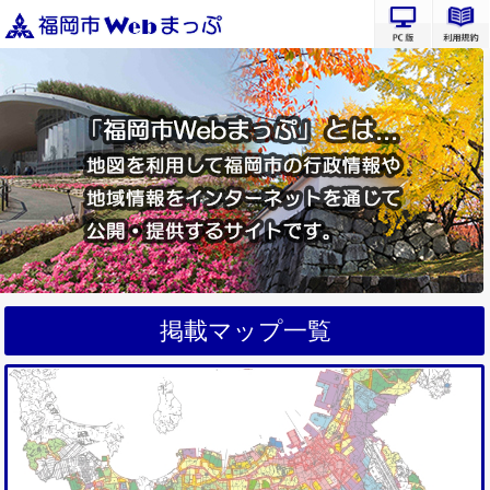
PC版サ
掲載マップ一覧