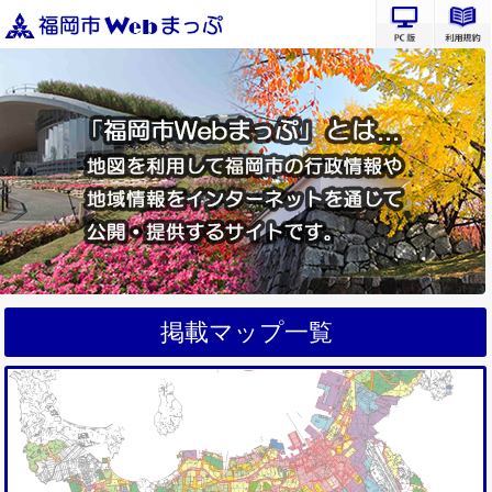
PC版サ
掲載マップ一覧