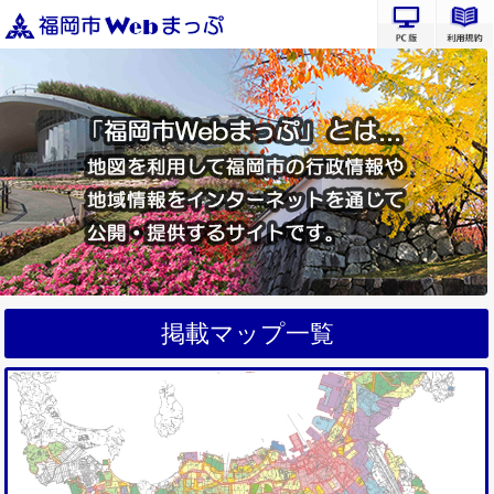
PC版サ
掲載マップ一覧