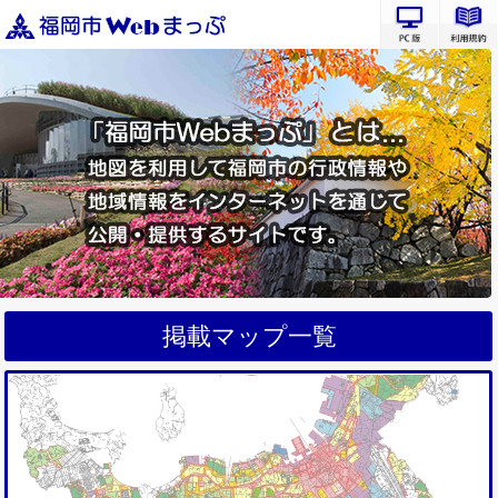
PC版サ
掲載マップ一覧