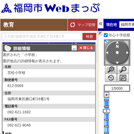
教育
福岡市
マップ切替
中心十字切替
探す
測る
描く
ルート
選択された「小学校」
選択地点の詳細情報が表示されます。
名称
表示切替
全て選択
全てはずす
筥松小学校
教育
郵便番号
小学校
812-0069
1/5000
小学校
住所
福岡市東区郷口町16番1号
中学校
電話番号
中学校
092-621-1692
高等学校
FAX番号
高等学校
092-621-9046
大学