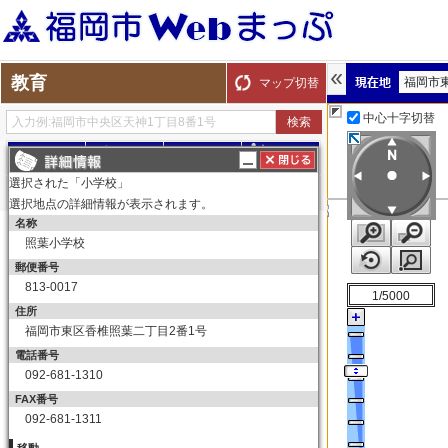
教育
福岡市
マップ切替
中心十字切替
探す
測る
描く
ルート
選択された「小学校」
選択地点の詳細情報が表示されます。
名称
表示切替
全て選択
全てはずす
照葉小学校
教育
郵便番号
小学校
813-0017
1/5000
小学校
住所
福岡市東区香椎照葉二丁目2番1号
中学校
電話番号
中学校
092-681-1310
高等学校
FAX番号
高等学校
092-681-1311
大学