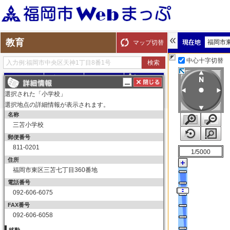
教育
福岡市
マップ切替
中心十字切替
探す
測る
描く
ルート
選択された「小学校」
選択地点の詳細情報が表示されます。
名称
表示切替
全て選択
全てはずす
三苫小学校
教育
郵便番号
小学校
811-0201
1/5000
小学校
住所
福岡市東区三苫七丁目360番地
中学校
電話番号
中学校
092-606-6075
高等学校
FAX番号
高等学校
092-606-6058
大学