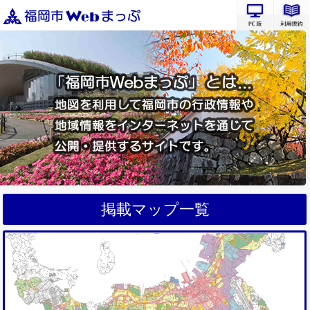
PC版サ
掲載マップ一覧