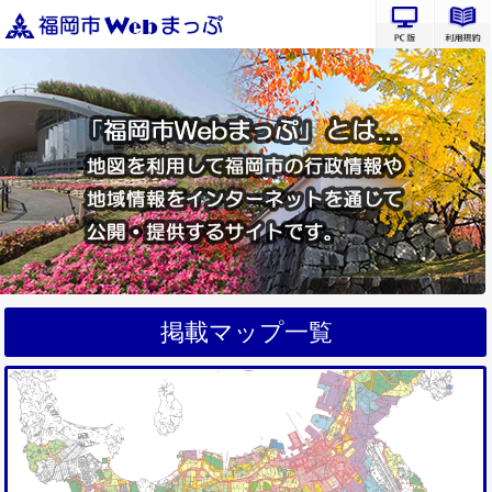
PC版サ
掲載マップ一覧