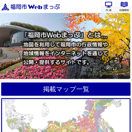
PC版サ
掲載マップ一覧