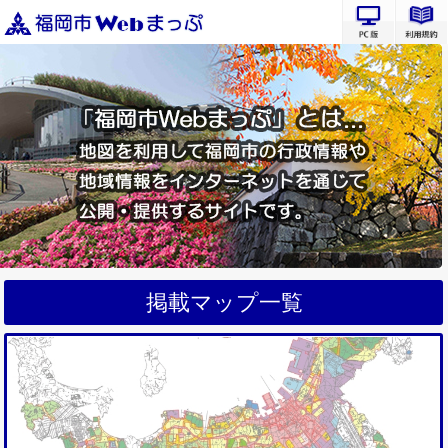
PC版サ
掲載マップ一覧