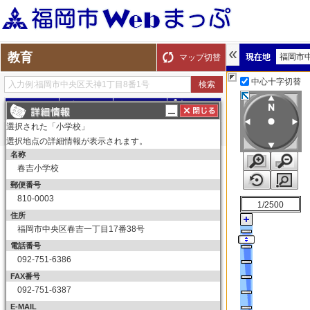
教育
福岡市
マップ切替
中心十字切替
探す
測る
描く
ルート
選択された「小学校」
選択地点の詳細情報が表示されます。
名称
表示切替
全て選択
全てはずす
春吉小学校
教育
郵便番号
小学校
810-0003
1/2500
小学校
住所
福岡市中央区春吉一丁目17番38号
中学校
電話番号
中学校
092-751-6386
高等学校
FAX番号
高等学校
092-751-6387
大学
E-MAIL