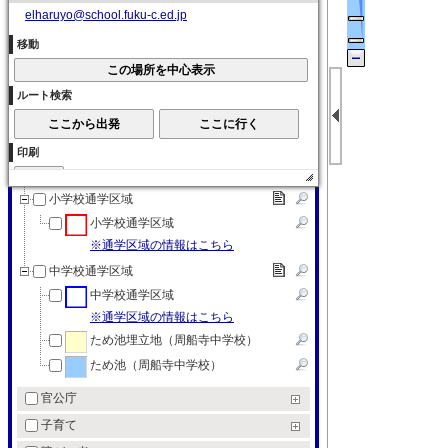
elharuyo@school.fuku-c.ed.jp
大学
各種学校
移動
各種学校
特別支援学校
ルート検索
特別支援学校
教育（その他）
印刷
教育（その他）
小学校通学区域
小学校通学区域
※通学区域の情報はこちら
中学校通学区域
中学校通学区域
※通学区域の情報はこちら
ため池埋立地（周船寺中学校）
ため池（周船寺中学校）
官公庁
子育て