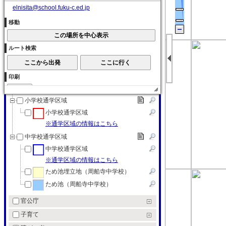
elnisita@school.fuku-c.ed.jp
大学
各種学校
移動
各種学校
特別支援学校
ルート検索
特別支援学校
教育（その他）
印刷
教育（その他）
小学校通学区域
小学校通学区域
※通学区域の情報はこちら
中学校通学区域
中学校通学区域
※通学区域の情報はこちら
ため池埋立地（周船寺中学校）
ため池（周船寺中学校）
官公庁
子育て