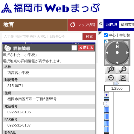
教育
福岡市
マップ切替
中心十字切替
探す
測る
描く
ルート
選択された「小学校」
選択地点の詳細情報が表示されます。
名称
表示切替
全て選択
全てはずす
西高宮小学校
教育
郵便番号
小学校
815-0071
1/2500
小学校
住所
福岡市南区平和一丁目6番55号
中学校
電話番号
中学校
092-531-8136
高等学校
FAX番号
高等学校
092-531-8137
大学
E-MAIL