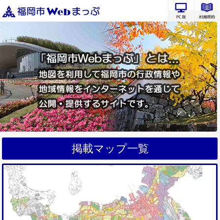
PC版サ
掲載マップ一覧