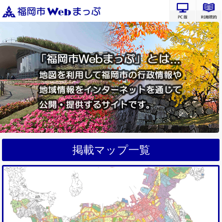
PC版サ
掲載マップ一覧