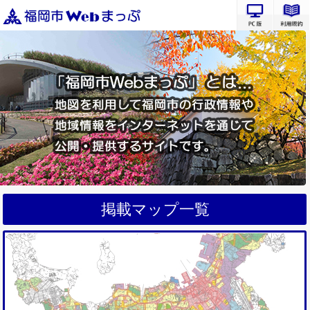
PC版サ
掲載マップ一覧