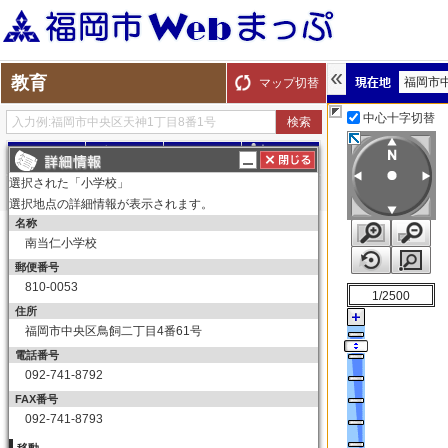
教育
福岡市
マップ切替
中心十字切替
探す
測る
描く
ルート
選択された「小学校」
選択地点の詳細情報が表示されます。
名称
表示切替
全て選択
全てはずす
南当仁小学校
教育
郵便番号
小学校
810-0053
1/2500
小学校
住所
福岡市中央区鳥飼二丁目4番61号
中学校
電話番号
中学校
092-741-8792
高等学校
FAX番号
高等学校
092-741-8793
大学