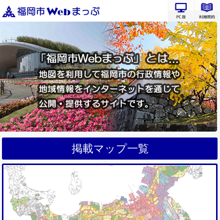
PC版サ
掲載マップ一覧