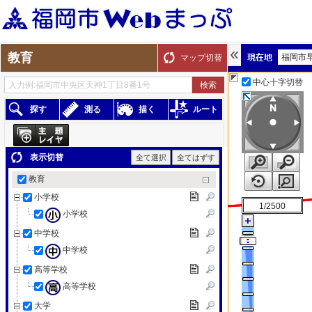
教育
福岡市
マップ切替
中心十字切替
探す
測る
描く
ルート
表示切替
全て選択
全てはずす
教育
小学校
1/2500
小学校
中学校
中学校
高等学校
高等学校
大学