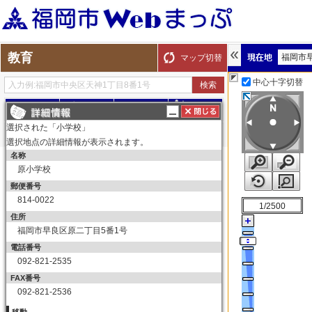
教育
福岡市
マップ切替
中心十字切替
探す
測る
描く
ルート
選択された「小学校」
選択地点の詳細情報が表示されます。
名称
表示切替
全て選択
全てはずす
原小学校
教育
郵便番号
小学校
814-0022
1/2500
小学校
住所
福岡市早良区原二丁目5番1号
中学校
電話番号
中学校
092-821-2535
高等学校
FAX番号
高等学校
092-821-2536
大学