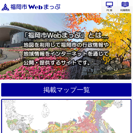
PC版サ
掲載マップ一覧