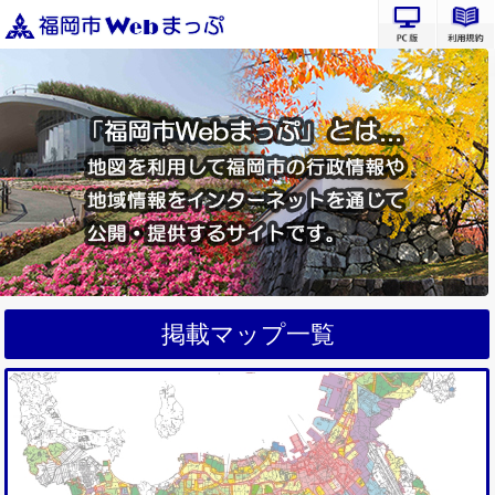
PC版サ
掲載マップ一覧