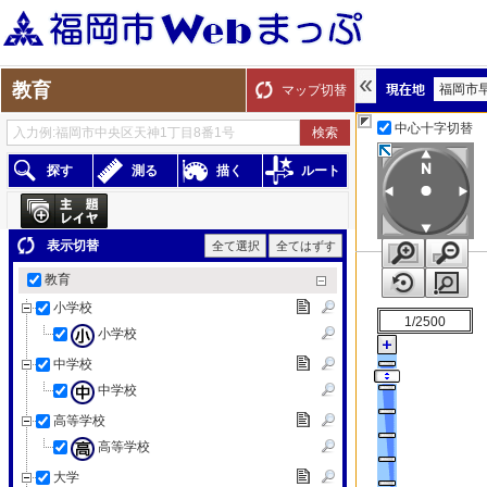
教育
福岡市
マップ切替
中心十字切替
探す
測る
描く
ルート
表示切替
全て選択
全てはずす
教育
小学校
1/2500
小学校
中学校
中学校
高等学校
高等学校
大学