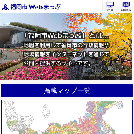
PC版サ
掲載マップ一覧