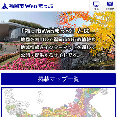
PC版サ
掲載マップ一覧