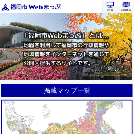
PC版サ
掲載マップ一覧