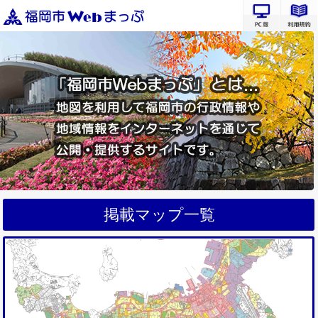
PC版サ
掲載マップ一覧