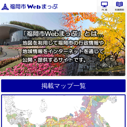
PC版サ
掲載マップ一覧