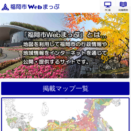
PC版サ
掲載マップ一覧