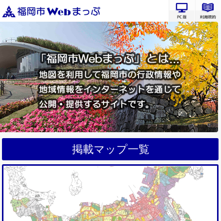
PC版サ
掲載マップ一覧