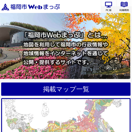
PC版サ
掲載マップ一覧