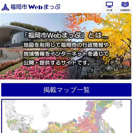
PC版サ
掲載マップ一覧