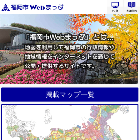
PC版サ
掲載マップ一覧