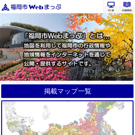
PC版サ
掲載マップ一覧