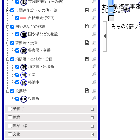
市関連施設（その他）
市関連施設（その他） 線
自転車走行空間
国や県などの施設
国や県などの施設
警察署・交番
警察署・交番
消防署・出張所・分団
消防署・出張所
分団
格納庫
投票所
投票所
子育て
教育
障がい者
文化