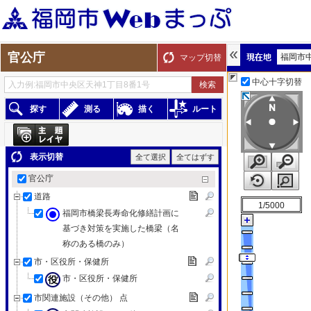
官公庁
福岡市
マップ切替
中心十字切替
探す
測る
描く
ルート
表示切替
全て選択
全てはずす
官公庁
道路
1/5000
福岡市橋梁長寿命化修繕計画に
基づき対策を実施した橋梁（名
称のある橋のみ）
市・区役所・保健所
市・区役所・保健所
市関連施設（その他） 点