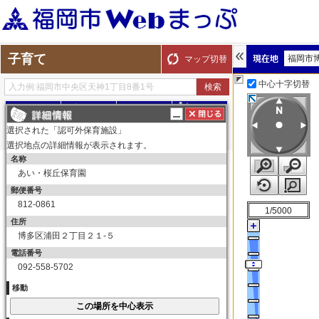
子育て
福岡市
マップ切替
中心十字切替
探す
測る
描く
ルート
選択された「認可外保育施設」
選択地点の詳細情報が表示されます。
名称
表示切替
全て選択
全てはずす
あい・桜丘保育園
子育て
郵便番号
保育所（園）
812-0861
1/5000
保育所（園）
住所
博多区浦田２丁目２１-５
幼稚園
電話番号
幼稚園
092-558-5702
育児サークル
移動
育児サークル
子育て交流サロン