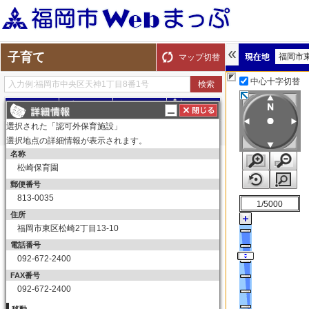
子育て
福岡市
マップ切替
中心十字切替
探す
測る
描く
ルート
選択された「認可外保育施設」
選択地点の詳細情報が表示されます。
名称
表示切替
全て選択
全てはずす
松崎保育園
子育て
郵便番号
保育所（園）
813-0035
1/5000
保育所（園）
住所
福岡市東区松崎2丁目13-10
幼稚園
電話番号
幼稚園
092-672-2400
育児サークル
FAX番号
育児サークル
092-672-2400
子育て交流サロン