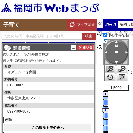
子育て
福岡市
マップ切替
中心十字切替
探す
測る
描く
ルート
選択された「認可外保育施設」
選択地点の詳細情報が表示されます。
名称
表示切替
全て選択
全てはずす
オズランド保育園
子育て
郵便番号
保育所（園）
812-0007
1/5000
保育所（園）
住所
博多区東比恵1-5-5 1F
幼稚園
電話番号
幼稚園
092-409-8073
育児サークル
移動
育児サークル
子育て交流サロン