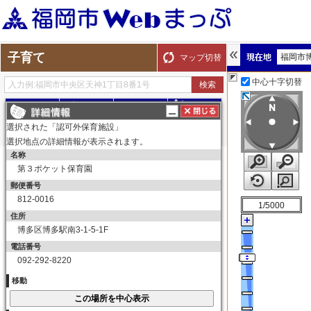
子育て
福岡市
マップ切替
中心十字切替
探す
測る
描く
ルート
選択された「認可外保育施設」
選択地点の詳細情報が表示されます。
名称
表示切替
全て選択
全てはずす
第３ポケット保育園
子育て
郵便番号
保育所（園）
812-0016
1/5000
保育所（園）
住所
博多区博多駅南3-1-5-1F
幼稚園
電話番号
幼稚園
092-292-8220
育児サークル
移動
育児サークル
子育て交流サロン