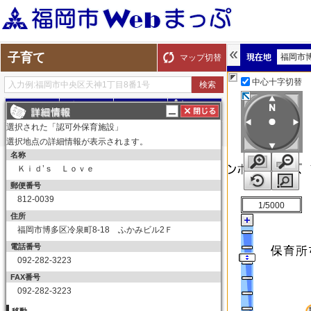
子育て
福岡市
マップ切替
中心十字切替
探す
測る
描く
ルート
選択された「認可外保育施設」
選択地点の詳細情報が表示されます。
名称
表示切替
全て選択
全てはずす
Ｋｉｄ’ｓ Ｌｏｖｅ
子育て
郵便番号
保育所（園）
812-0039
1/5000
保育所（園）
住所
福岡市博多区冷泉町8-18 ふかみビル2Ｆ
幼稚園
電話番号
幼稚園
092-282-3223
育児サークル
FAX番号
育児サークル
092-282-3223
子育て交流サロン