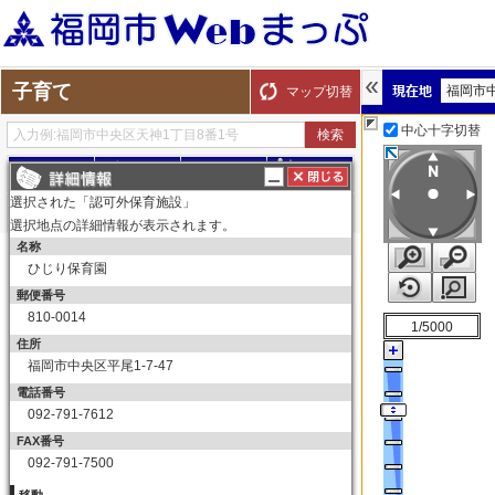
子育て
福岡市
マップ切替
中心十字切替
探す
測る
描く
ルート
選択された「認可外保育施設」
選択地点の詳細情報が表示されます。
名称
表示切替
全て選択
全てはずす
ひじり保育園
子育て
郵便番号
保育所（園）
810-0014
1/5000
保育所（園）
住所
福岡市中央区平尾1-7-47
幼稚園
電話番号
幼稚園
092-791-7612
育児サークル
FAX番号
育児サークル
092-791-7500
子育て交流サロン