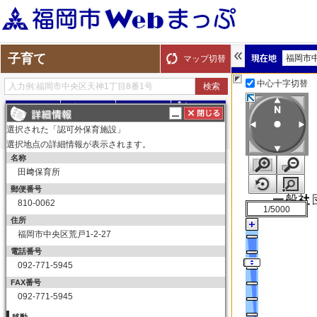
子育て
福岡市
マップ切替
中心十字切替
探す
測る
描く
ルート
選択された「認可外保育施設」
選択地点の詳細情報が表示されます。
名称
表示切替
全て選択
全てはずす
田﨑保育所
子育て
郵便番号
保育所（園）
810-0062
1/5000
保育所（園）
住所
福岡市中央区荒戸1-2-27
幼稚園
電話番号
幼稚園
092-771-5945
育児サークル
FAX番号
育児サークル
092-771-5945
子育て交流サロン