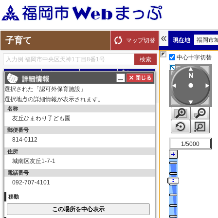
子育て
福岡市
マップ切替
中心十字切替
探す
測る
描く
ルート
選択された「認可外保育施設」
選択地点の詳細情報が表示されます。
名称
表示切替
全て選択
全てはずす
友丘ひまわり子ども園
子育て
郵便番号
保育所（園）
814-0112
1/5000
保育所（園）
住所
城南区友丘1-7-1
幼稚園
電話番号
幼稚園
092-707-4101
育児サークル
移動
育児サークル
子育て交流サロン