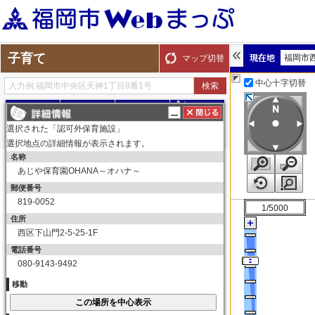
子育て
福岡市
マップ切替
中心十字切替
探す
測る
描く
ルート
選択された「認可外保育施設」
選択地点の詳細情報が表示されます。
名称
表示切替
全て選択
全てはずす
あじや保育園OHANA～オハナ～
子育て
郵便番号
保育所（園）
819-0052
1/5000
保育所（園）
住所
西区下山門2-5-25-1F
幼稚園
電話番号
幼稚園
080-9143-9492
育児サークル
移動
育児サークル
子育て交流サロン