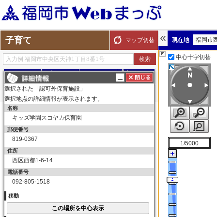
子育て
福岡市
マップ切替
中心十字切替
探す
測る
描く
ルート
選択された「認可外保育施設」
選択地点の詳細情報が表示されます。
名称
表示切替
全て選択
全てはずす
キッズ学園スコヤカ保育園
子育て
郵便番号
保育所（園）
819-0367
1/5000
保育所（園）
住所
西区西都1-6-14
幼稚園
電話番号
幼稚園
092-805-1518
育児サークル
移動
育児サークル
子育て交流サロン